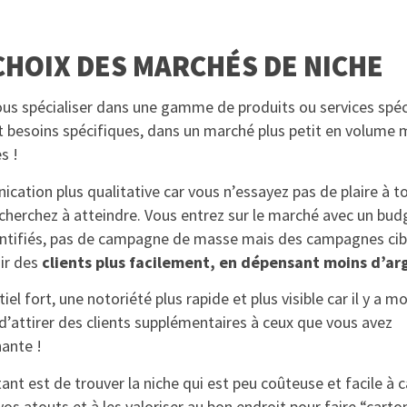
 CHOIX DES MARCHÉS DE NICHE
vous spécialiser dans une gamme de produits ou services spé
et besoins spécifiques, dans un marché plus petit en volume 
es !
tion plus qualitative car vous n’essayez pas de plaire à to
herchez à atteindre. Vous entrez sur le marché avec un bud
identifiés, pas de campagne de masse mais des campagnes cib
nir des
clients plus facilement, en dépensant moins d’ar
l fort, une notoriété plus rapide et plus visible car il y a m
 d’attirer des clients supplémentaires à ceux que vous avez
ante !
nt est de trouver la niche qui est peu coûteuse et facile à c
vos atouts et à les valoriser au bon endroit pour faire “carton