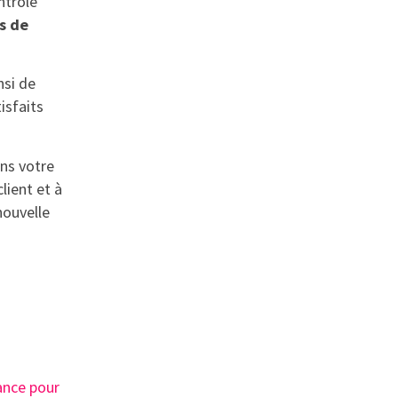
ntrôle
us de
nsi de
isfaits
ans votre
lient et à
nouvelle
lance pour