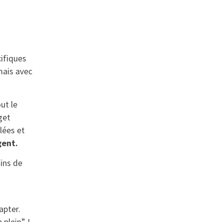
cifiques
mais avec
ut le
get
lées et
gent.
oins de
apter.
 plein” !