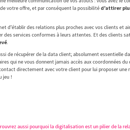
une meilleure communication de vos atouts : vous avez le co
 votre offre, et par conséquent la possibilité
d’attirer pl
t d’établir des relations plus proches avec vos clients et ai
r des services conformes à leurs attentes. Et des clients sat
levé
.
si de récupérer de la data client; absolument essentielle d
ires qui ne vous donnent jamais accès aux coordonnées du c
contact directement avec votre client pour lui proposer une 
 jeu !
rouvrez aussi
pourquoi la digitalisation est un pilier de la re