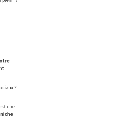
votre
nt
ociaux ?
est une
 niche