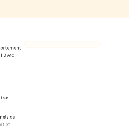
mportement
21 avec
i se
nnels du
nt et