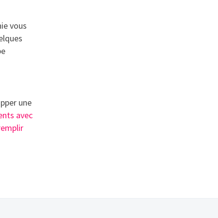
nie vous
uelques
pe
opper une
ients avec
remplir