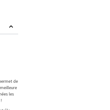
 permet de
 meilleure
nées les
 !